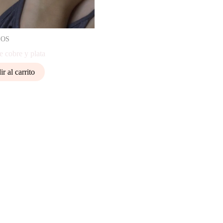
IOS
e cobre y plata
r al carrito