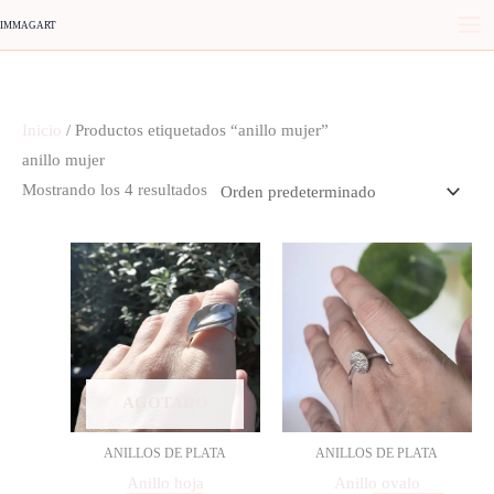
Ir
IMMAGART
al
contenido
Inicio
/ Productos etiquetados “anillo mujer”
anillo mujer
Mostrando los 4 resultados
AGOTADO
ANILLOS DE PLATA
ANILLOS DE PLATA
Anillo hoja
Anillo ovalo