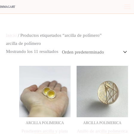
Ir
IMMAGART
al
contenido
Inicio
/ Productos etiquetados “arcilla de polímero”
arcilla de polímero
Mostrando los 11 resultados
ARCILLA POLIMERICA
ARCILLA POLIMERICA
Pendientes arcilla y plata
Anillo de arcilla polimerica