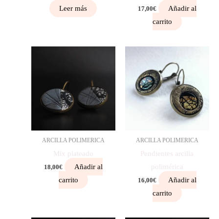
Leer más
Añadir al
17,00
€
carrito
ARCILLA POLIMERICA
ARCILLA POLIMERICA
Mix plateado
Pendientes arcilla
Añadir al
polimérica
18,00
€
carrito
Añadir al
16,00
€
carrito