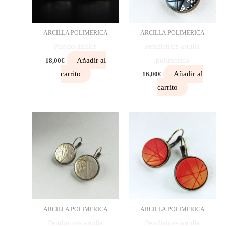
ARCILLA POLIMERICA
ARCILLA POLIMERICA
Puntos azules
Pendientes arcilla
Añadir al
polimerica
18,00
€
carrito
Añadir al
16,00
€
carrito
ARCILLA POLIMERICA
ARCILLA POLIMERICA
Pendientes arcilla
Pendientes arcilla