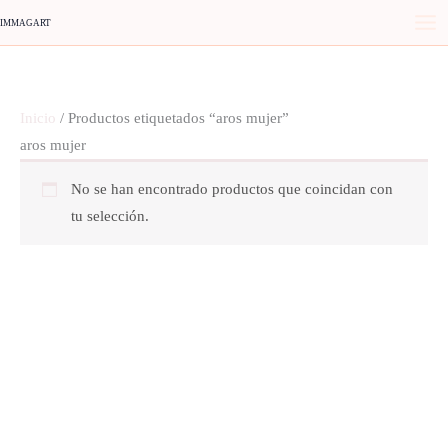
Ir
IMMAGART
al
contenido
Inicio
/ Productos etiquetados “aros mujer”
aros mujer
No se han encontrado productos que coincidan con
tu selección.