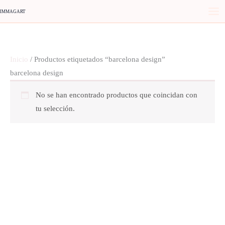
Ir
IMMAGART
al
contenido
Inicio
/ Productos etiquetados “barcelona design”
barcelona design
No se han encontrado productos que coincidan con
tu selección.