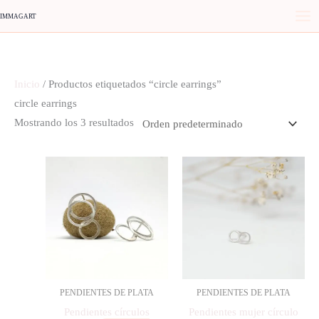
Ir
IMMAGART
al
contenido
Inicio
/ Productos etiquetados “circle earrings”
circle earrings
Mostrando los 3 resultados
PENDIENTES DE PLATA
PENDIENTES DE PLATA
Pendientes círculos
Pendientes mujer círculo