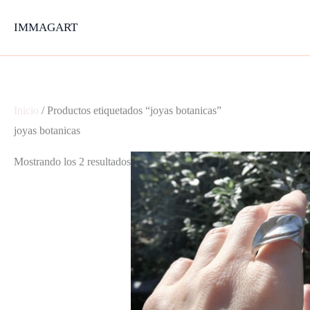
Ir
IMMAGART
al
contenido
Inicio
/ Productos etiquetados “joyas botanicas”
joyas botanicas
Mostrando los 2 resultados