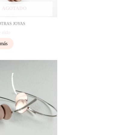
AGOTADO
OTRAS JOYAS
e nido
 más