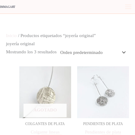
Ir
IMMAGART
al
contenido
Inicio
/ Productos etiquetados “joyería original”
joyería original
Mostrando los 3 resultados
AGOTADO
COLGANTES DE PLATA
PENDIENTES DE PLATA
Colgante lineas
Pendientes de plata