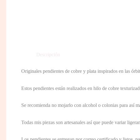
Descripción
Originales pendientes de cobre y plata inspirados en las órbit
Estos pendientes están realizados en hilo de cobre texturizado 
Se recomienda no mojarlo con alcohol o colonias para así ma
Todas mis piezas son artesanales así que puede variar ligera
Los pendientes se entregan por correo certificado y listos p