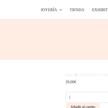
Aros
JOYERÍA
TIENDA
EXHIBIT
órbita
cantidad
Inicio
/
ESMALTES Y OT
29,00
€
Añadir al carrito