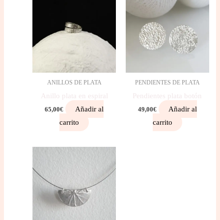
ANILLOS DE PLATA
PENDIENTES DE PLATA
Anillo plata en espiral
Pendientes plata botón
Añadir al
Añadir al
65,00
€
49,00
€
carrito
carrito