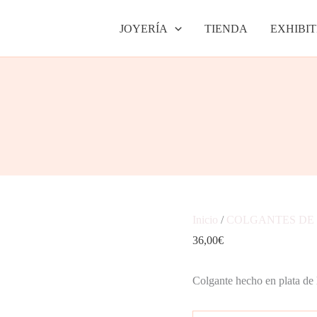
In
JOYERÍA
TIENDA
EXHIBIT
crescendo
cantidad
Inicio
/
COLGANTES DE
36,00
€
Colgante hecho en plata de 