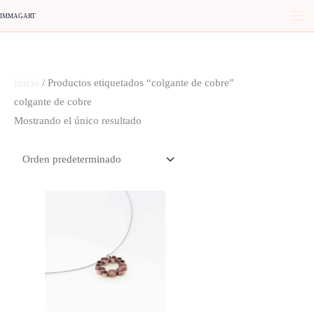
Ir
IMMAGART
al
contenido
Inicio
/ Productos etiquetados “colgante de cobre”
colgante de cobre
Mostrando el único resultado