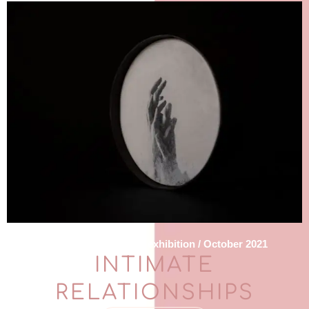
Beijing and Shanghai exhibition / October 2021
INTIMATE
RELATIONSHIPS