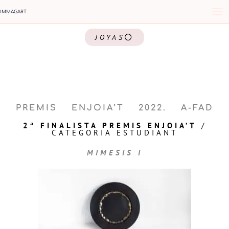
Ir
IMMAGART
al
contenido
JOYAS
PREMIS ENJOIA’T 2022. A-FAD
2ª FINALISTA PREMIS ENJOIA’T
/
CATEGORIA ESTUDIANT
MIMESIS I