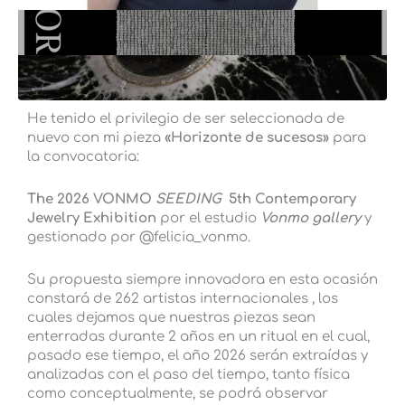
He tenido el privilegio de ser seleccionada de
nuevo con mi pieza
«Horizonte de sucesos»
para
la convocatoria:
The 2026 VONMO
SEEDING
5th Contemporary
Jewelry Exhibition
por el estudio
Vonmo gallery
y
gestionado por @felicia_vonmo.
Su propuesta siempre innovadora en esta ocasión
constará de 262 artistas internacionales , los
cuales dejamos que nuestras piezas sean
enterradas durante 2 años en un ritual en el cual,
pasado ese tiempo, el año 2026 serán extraídas y
analizadas con el paso del tiempo, tanto física
como conceptualmente, se podrá observar