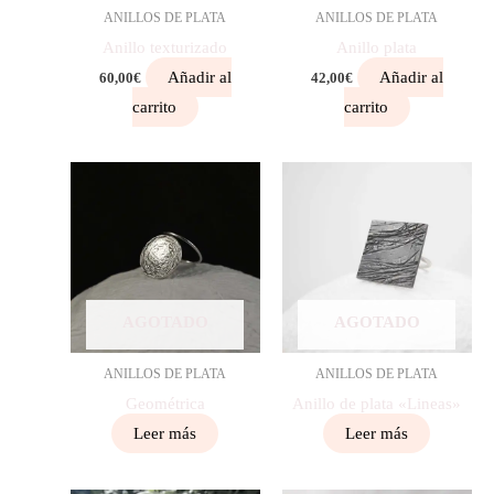
ANILLOS DE PLATA
ANILLOS DE PLATA
Anillo texturizado
Anillo plata
Añadir al
Añadir al
60,00
€
42,00
€
carrito
carrito
AGOTADO
AGOTADO
ANILLOS DE PLATA
ANILLOS DE PLATA
Geométrica
Anillo de plata «Lineas»
Leer más
Leer más