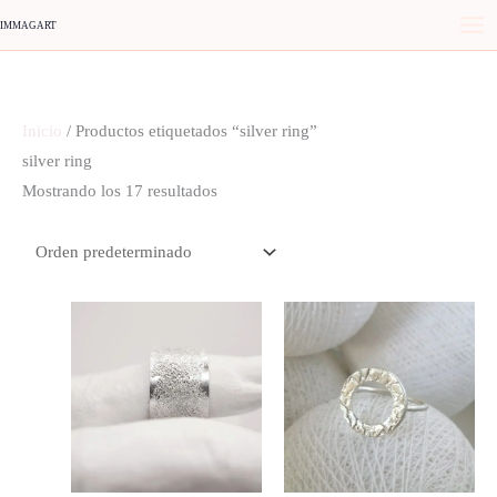
Ir
IMMAGART
al
contenido
Inicio
/ Productos etiquetados “silver ring”
silver ring
Mostrando los 17 resultados