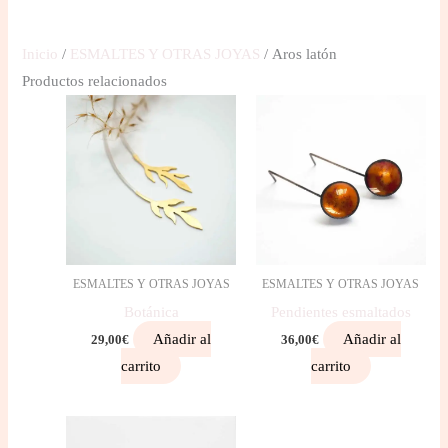
Inicio
/
ESMALTES Y OTRAS JOYAS
/ Aros latón
Productos relacionados
ESMALTES Y OTRAS JOYAS
ESMALTES Y OTRAS JOYAS
Botánica
Pendientes esmaltados
Añadir al
Añadir al
29,00
€
36,00
€
carrito
carrito