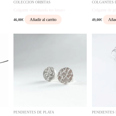
COLECCION ORBITAS
COLGANTES 
Colgante «Orbitando tus lunas»
Colgante de pl
Añadir al carrito
Añad
46,00
€
49,00
€
PENDIENTES DE PLATA
PENDIENTES 