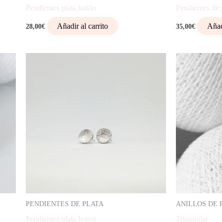
Pendientes plata botón
Pendientes de 
Añadir al carrito
Añad
28,00
€
35,00
€
PENDIENTES DE PLATA
ANILLOS DE 
Pendientes plata boton
Triangular