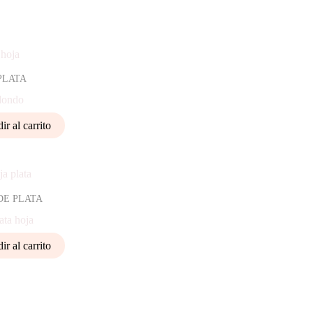
PLATA
edondo
ir al carrito
DE PLATA
ata hoja
ir al carrito