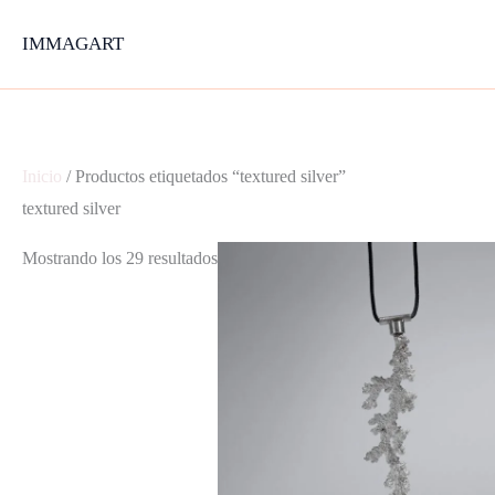
Ir
IMMAGART
al
contenido
Inicio
/ Productos etiquetados “textured silver”
textured silver
Mostrando los 29 resultados